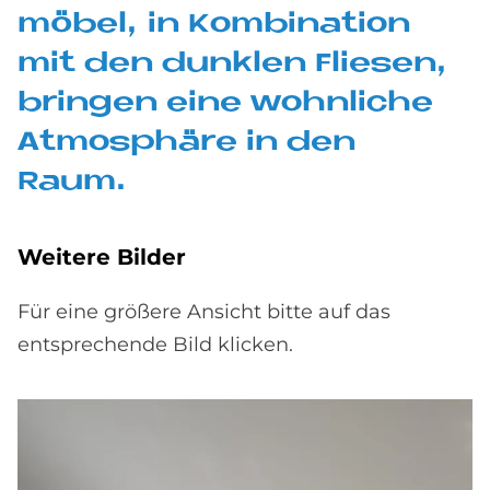
mö­bel, in Kom­bi­na­ti­on
mit den dunklen Flie­sen,
brin­gen eine wohn­li­che
At­mo­sphä­re in den
Raum.
Wei­te­re Bil­der
Für eine größere Ansicht bitte auf das
entsprechende Bild klicken.