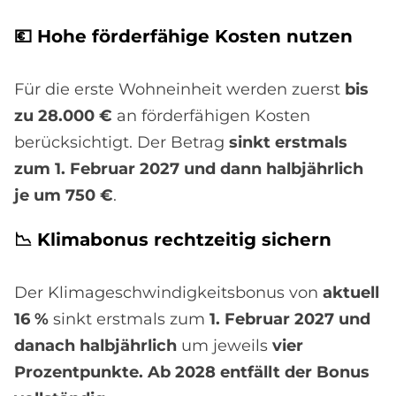
💶 Hohe för­der­fä­hi­ge Ko­sten nut­zen
Für die erste Wohneinheit werden zuerst
bis
zu 28.000 €
an förderfähigen Kosten
berücksichtigt. Der Betrag
sinkt erstmals
zum 1. Februar 2027 und dann halbjährlich
je um 750 €
.
📉 Kli­m­abo­nus recht­zei­tig si­chern
Der Klimageschwindigkeitsbonus von
aktuell
16 %
sinkt erstmals zum
1. Februar 2027 und
danach halbjährlich
um jeweils
vier
Prozentpunkte. Ab 2028 entfällt der Bonus