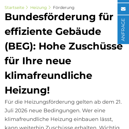
Startseite
Heizung
Förderung
Bun­des­för­de­rung für
ANFRAGE
ef­fi­zi­en­te Ge­bäu­de
(BEG): Hohe Zu­schüs­se
für Ihre neue
kli­ma­freund­li­che
Hei­zung!
Für die Heizungsförderung gelten ab dem 21.
Juli 2026 neue Bedingungen. Wer eine
klimafreundliche Heizung einbauen lässt,
kann weiterhin Zuschüsse erhalten. Wichtig