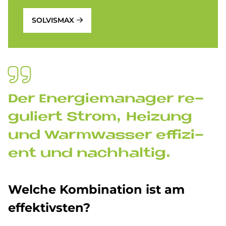
SOLVISMAX
Der En­er­gie­ma­na­ger re­
gu­liert Strom, Hei­zung
und Warm­was­ser ef­fi­zi­
ent und nach­hal­tig.
Wel­che Kom­bi­na­ti­on ist am
ef­fek­tiv­sten?