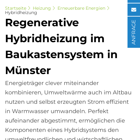
Startseite
Heizung
Erneuerbare Energien
Hybridheizung
Re­ge­ne­ra­ti­ve
ANFRAGE
Hy­brid­hei­zung im
Bau­ka­sten­sy­stem in
Mün­ster
Energieträger clever miteinander
kombinieren, Umweltwärme auch im Altbau
nutzen und selbst erzeugten Strom effizient
in Warmwasser umwandeln. Perfekt
aufeinander abgestimmt, ermöglichen die
Komponenten eines Hybridsystems den
umweltfreundlichen und wirtschaftlichen