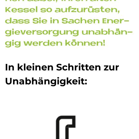
Kes­sel so auf­zu­rü­sten,
dass Sie in Sa­chen En­er­
gie­ver­sor­gung un­ab­hän­
gig wer­den kön­nen!
In klei­nen Schrit­ten zur
Un­ab­hän­gig­keit: