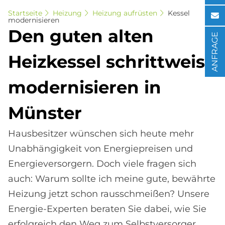
Startseite
Heizung
Heizung aufrüsten
Kessel
modernisieren
Den gu­ten al­ten
ANFRAGE
Heiz­kes­sel schritt­wei­se
mo­der­ni­sie­ren in
Mün­ster
Hausbesitzer wünschen sich heute mehr
Unabhängigkeit von Energiepreisen und
Energieversorgern. Doch viele fragen sich
auch: Warum sollte ich meine gute, bewährte
Heizung jetzt schon rausschmeißen? Unsere
Energie-Experten beraten Sie dabei, wie Sie
erfolgreich den Weg zum Selbstversorger