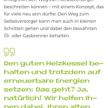
beschreiten können – mit einem Konzept, das
für viele neu sein dürfte: Den Weg zum
Selbstversorger kann man auch in kleinen
Schritten gehen und dabei den bewährten
Öl- oder Gasbrenner behalten.
Den gu­ten Heiz­kes­sel be­
hal­ten und trotz­dem auf
er­neu­er­ba­re En­er­gi­en
set­zen: Das geht? Ja,
na­tür­lich! Wir hel­fen Ih­
nen da­bei, Ih­ren al­ten