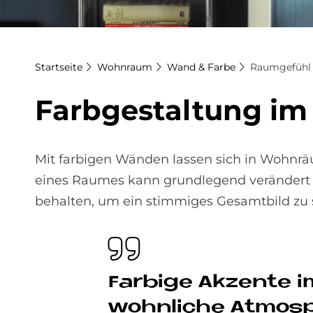
Startseite
Wohnraum
Wand & Farbe
Raumgefühl
Farb­ge­stal­tung i
Mit farbigen Wänden lassen sich in Wohnr
eines Raumes kann grundlegend verändert we
behalten, um ein stimmiges Gesamtbild zu 
Far­bi­ge Ak­zen­t
wohn­li­che At­mo­s