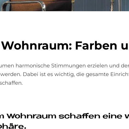
m Wohn­raum: Far­ben 
äumen harmonische Stimmungen erzielen und der
rden. Dabei ist es wichtig, die gesamte Einrich
schaffen.
e im Wohn­raum schaf­fen eine
phä­re.