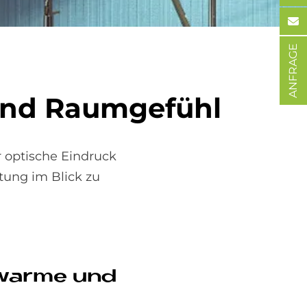
ANFRAGE
und Raum­ge­fühl
 optische Eindruck
tung im Blick zu
 war­me und