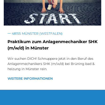
48155 MÜNSTER (WESTFALEN)
Prak­ti­kum zum An­la­gen­me­cha­ni­ker SHK
(m/w/d) in Mün­ster
Wir suchen DICH! Schnuppere jetzt in den Beruf des
Anlagenmechanikers SHK (m/w/d) bei Brüning bad &
heizung in Münster rein.
WEITERE INFORMATIONEN