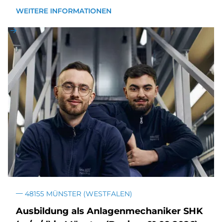
WEITERE INFORMATIONEN
48155 MÜNSTER (WESTFALEN)
Aus­bil­dung als An­la­gen­me­cha­ni­ker SHK