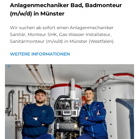
An­la­gen­me­cha­ni­ker Bad, Bad­mon­teur
(m/w/d) in Mün­ster
Wir suchen ab sofort einen Anlagenmechaniker
Sanitär, Monteur SHK, Gas-Wasser-Installateur,
Sanitärmonteur (m/w/d) in Münster (Westfalen).
WEITERE INFORMATIONEN