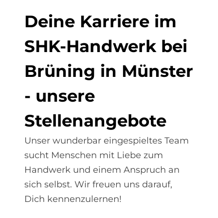
De­i­ne Kar­rie­re im
SHK-Hand­werk bei
Brü­ning in Mün­ster
- un­se­re
Stel­len­an­ge­bo­te
Unser wunderbar eingespieltes Team
sucht Menschen mit Liebe zum
Handwerk und einem Anspruch an
sich selbst. Wir freuen uns darauf,
Dich kennenzulernen!