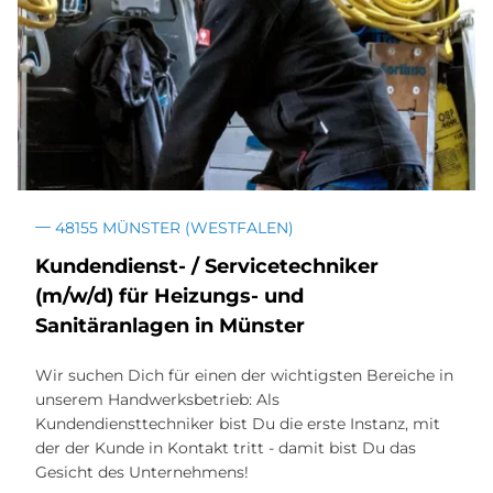
48155 MÜNSTER (WESTFALEN)
Kun­den­dienst- / Ser­vice­tech­ni­ker
(m/w/d) für Hei­zun­gs- und
Sa­ni­tär­an­la­gen in Mün­ster
Wir suchen Dich für einen der wichtigsten Bereiche in
unserem Handwerksbetrieb: Als
Kundendiensttechniker bist Du die erste Instanz, mit
der der Kunde in Kontakt tritt - damit bist Du das
Gesicht des Unternehmens!