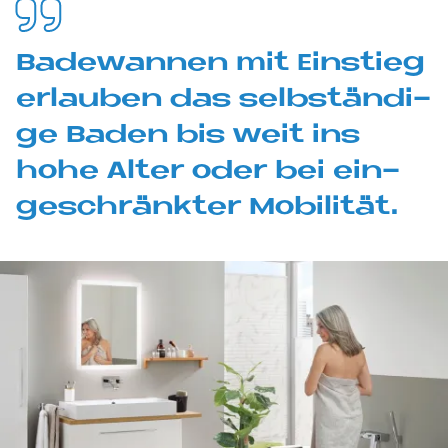
Ba­de­wan­nen mit Ein­stieg
er­lau­ben das selb­stän­di­
ge Ba­den bis weit ins
hohe Al­ter oder bei ein­
ge­schränk­ter Mo­bi­li­tät.