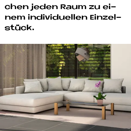
chen je­den Raum zu ei­
nem in­di­vi­du­el­len Ein­zel­
stück.