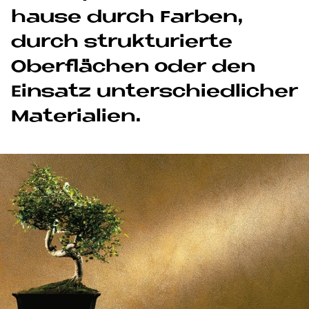
hau­se durch Far­ben,
durch struk­tu­rier­te
Ober­flä­chen oder den
Ein­sa­tz un­ter­schied­li­cher
Ma­te­ria­li­en.