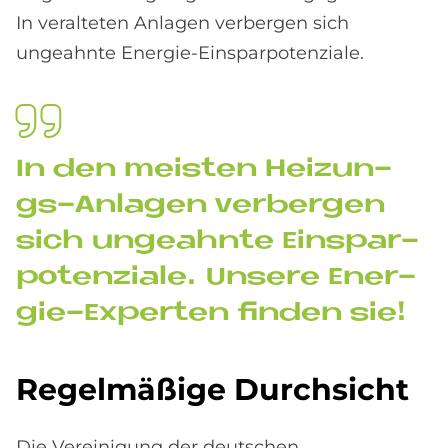
In veralteten Anlagen verbergen sich
ungeahnte Energie-Einsparpotenziale.
In den mei­sten Hei­zun­
gs-An­la­gen ver­ber­gen
sich un­ge­ahn­te Ein­spar­
po­ten­zia­le. Un­se­re En­er­
gie-Ex­per­ten fin­den sie!
Re­gel­mä­ßi­ge Durch­si­cht
Die Vereinigung der deutschen