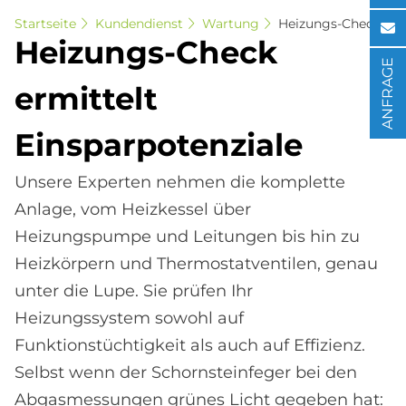
Startseite
Kundendienst
Wartung
Heizungs-Check
Hei­zun­gs-Check
ANFRAGE
er­mit­telt
Ein­spar­po­ten­zia­le
Unsere Experten nehmen die komplette
Anlage, vom Heizkessel über
Heizungspumpe und Leitungen bis hin zu
Heizkörpern und Thermostatventilen, genau
unter die Lupe. Sie prüfen Ihr
Heizungssystem sowohl auf
Funktionstüchtigkeit als auch auf Effizienz.
Selbst wenn der Schornsteinfeger bei den
Abgasmessungen grünes Licht gegeben hat: