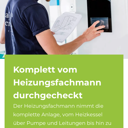
Kom­ple­tt vom
Hei­zungs­fach­mann
durch­ge­checkt
Der Heizungsfachmann nimmt die
komplette Anlage, vom Heizkessel
über Pumpe und Leitungen bis hin zu