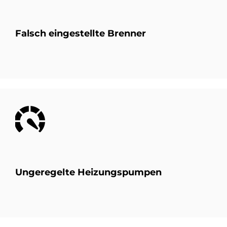
Falsch ein­ge­stell­te Bren­ner
Bild
Un­ge­re­gel­te Hei­zungs­pum­pen