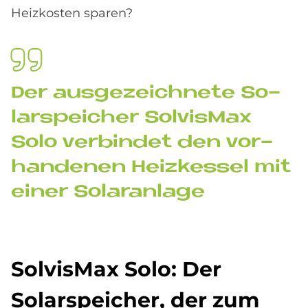
Heizkosten sparen?
Der aus­ge­zeich­ne­te So­
lar­spei­cher Sol­vis­Max
Solo ver­bin­det den vor­
han­de­nen Heiz­kes­sel mit
ei­ner So­lar­an­la­ge
Sol­vis­Max Solo: Der
So­lar­spei­cher, der zum