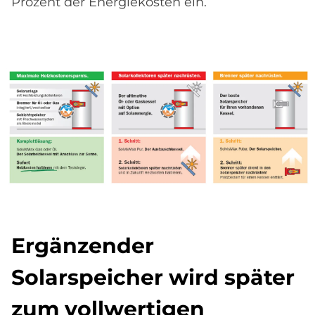
Prozent der Energiekosten ein.
Er­gän­zen­der
So­lar­spei­cher wird spä­ter
zum voll­wer­ti­gen