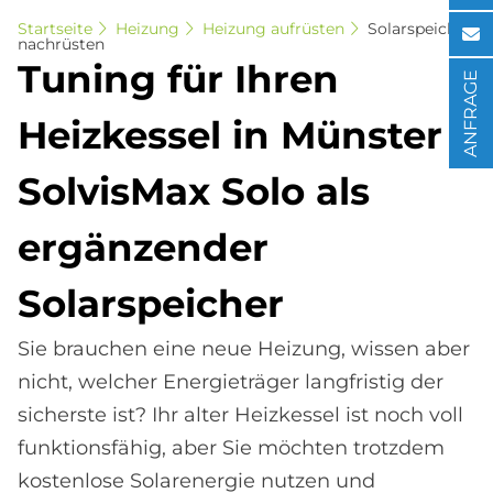
Startseite
Heizung
Heizung aufrüsten
Solarspeicher
nachrüsten
Tu­n­ing für Ih­ren
ANFRAGE
Heiz­kes­sel in Mün­ster -
Sol­vis­Max Solo als
er­gän­zen­der
So­lar­spei­cher
Sie brauchen eine neue Heizung, wissen aber
nicht, welcher Energieträger langfristig der
sicherste ist? Ihr alter Heizkessel ist noch voll
funktionsfähig, aber Sie möchten trotzdem
kostenlose Solarenergie nutzen und