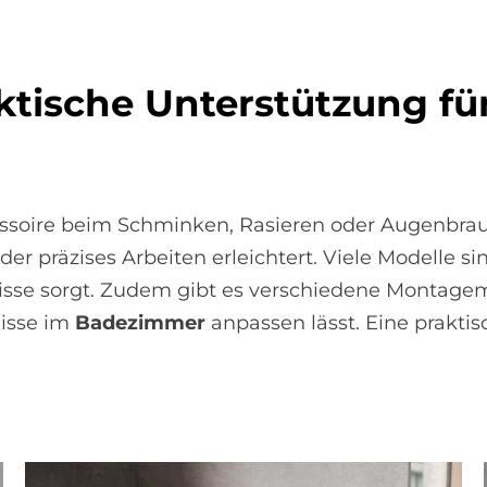
k­ti­sche Un­ter­stüt­zung für
ccessoire beim Schminken, Rasieren oder Augenbr
r präzises Arbeiten erleichtert. Viele Modelle si
tnisse sorgt. Zudem gibt es verschiedene Montagem
nisse im
Badezimmer
anpassen lässt. Eine prakti