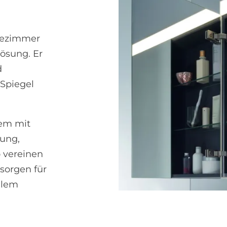
dezimmer
Lösung. Er
d
 Spiegel
em mit
tung,
 vereinen
sorgen für
alem