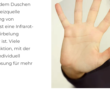
ch dem Duschen
eizquelle
ng von
t eine Infrarot-
wirbelung
ist. Viele
tion, mit der
dividuell
ösung für mehr