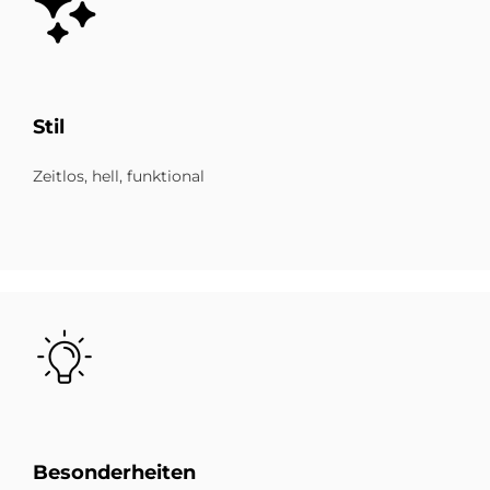
Stil
Zeitlos, hell, funktional
Bild
Be­son­der­hei­ten