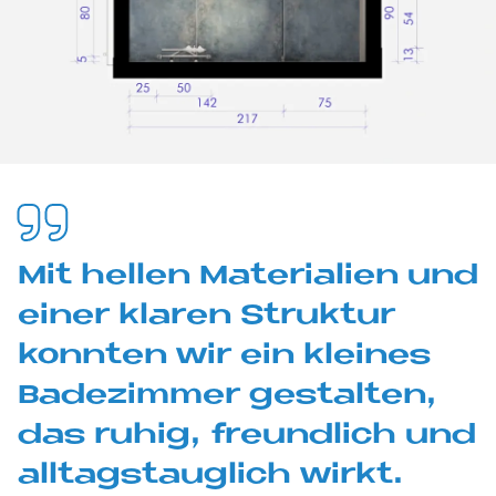
Mit hel­len Ma­te­ria­li­en und
ei­ner kla­ren Struk­tur
konn­ten wir ein klei­nes
Ba­de­zim­mer ge­stal­ten,
das ru­hig, freund­lich und
all­tags­taug­lich wir­kt.