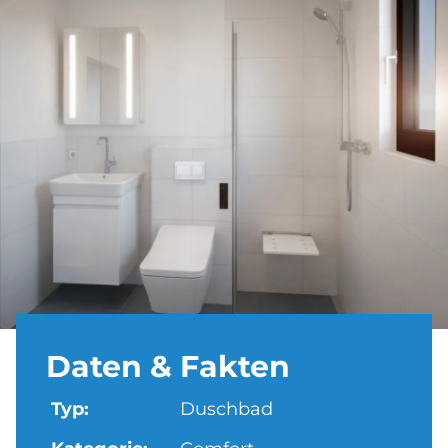
Da­ten & Fak­ten
Typ:
Duschbad