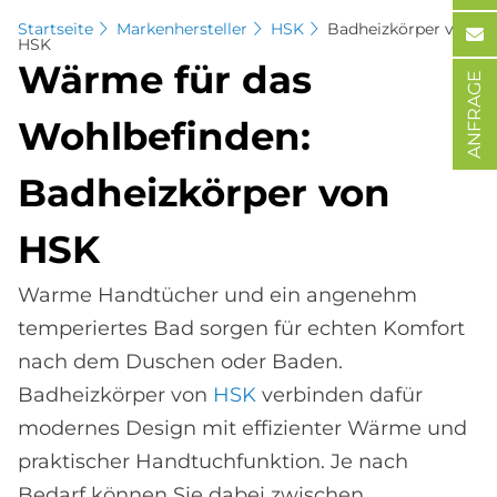
Startseite
Markenhersteller
HSK
Badheizkörper von
HSK
Wär­me für das
ANFRAGE
Wohl­be­fin­den:
Bad­heiz­kör­per von
HSK
Warme Handtücher und ein angenehm
temperiertes Bad sorgen für echten Komfort
nach dem Duschen oder Baden.
Badheizkörper von
HSK
verbinden dafür
modernes Design mit effizienter Wärme und
praktischer Handtuchfunktion. Je nach
Bedarf können Sie dabei zwischen