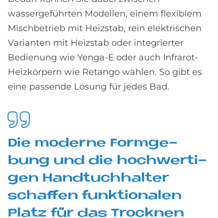
wassergeführten Modellen, einem flexiblem
Mischbetrieb mit Heizstab, rein elektrischen
Varianten mit Heizstab oder integrierter
Bedienung wie Yenga-E oder auch Infrarot-
Heizkörpern wie Retango wählen. So gibt es
eine passende Lösung für jedes Bad.
Die mo­der­ne Form­ge­
bung und die hoch­wer­ti­
gen Hand­tuch­hal­ter
schaf­fen funk­tio­na­len
Pla­tz für das Trock­nen