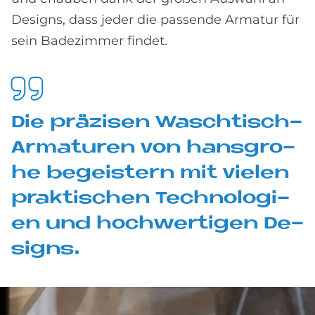
Designs, dass jeder die passende Armatur für
sein Badezimmer findet.
Die prä­zi­sen Wasch­tisch-
Ar­ma­tu­ren von hans­gro­
he be­gei­stern mit vie­len
prak­ti­schen Tech­no­lo­gi­
en und hoch­wer­ti­gen De­
si­gns.