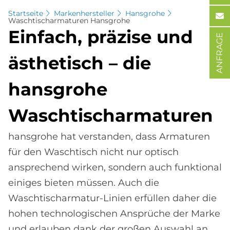
Startseite
Markenhersteller
Hansgrohe
Waschtischarmaturen Hansgrohe
Ein­fach, prä­zi­se und
ANFRAGE
äs­the­tisch – die
hans­gro­he
Wasch­tisch­ar­ma­tu­ren
hansgrohe hat verstanden, dass Armaturen
für den Waschtisch nicht nur optisch
ansprechend wirken, sondern auch funktional
einiges bieten müssen. Auch die
Waschtischarmatur-Linien erfüllen daher die
hohen technologischen Ansprüche der Marke
und erlauben dank der großen Auswahl an