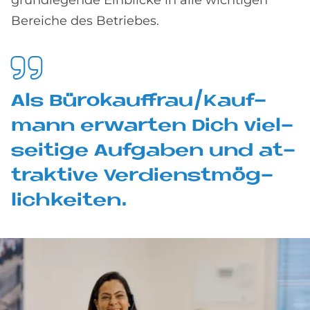
grundlegende Einblicke in alle wichtigen
Bereiche des Betriebes.
Als Bü­ro­kauf­frau/Kauf­
mann er­war­ten Dich viel­
sei­ti­ge Auf­ga­ben und at­
trak­ti­ve Ver­dienst­mög­
lich­kei­ten.