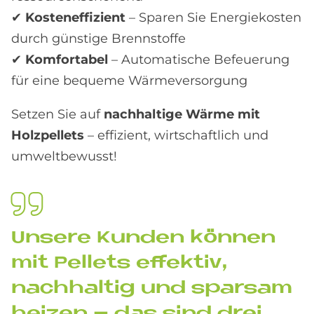
✔
Kosteneffizient
– Sparen Sie Energiekosten
durch günstige Brennstoffe
✔
Komfortabel
– Automatische Befeuerung
für eine bequeme Wärmeversorgung
Setzen Sie auf
nachhaltige Wärme mit
Holzpellets
– effizient, wirtschaftlich und
umweltbewusst!
Un­se­re Kun­den kön­nen
mit Pel­lets ef­fek­tiv,
nach­hal­tig und spar­sam
hei­zen – das sind drei