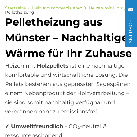
Startseite
Heizung modernisieren
Heizen mit Holz
Pelletheizung
Pel­let­hei­zung aus
ANFRAGE
Mün­ster – Nach­hal­ti­ge
Wär­me für Ihr Zu­hau­se
Heizen mit
Holzpellets
ist eine nachhaltige,
komfortable und wirtschaftliche Lösung. Die
Pellets bestehen aus gepressten Sägespänen,
einem Nebenprodukt der Holzverarbeitung –
sie sind somit nachhaltig verfügbar und
verbrennen nahezu emissionsfrei.
✔
Umweltfreundlich
– CO₂-neutral &
ressourcenschonend