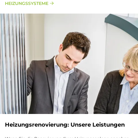
HEIZUNGSSYSTEME
Hei­zungs­re­no­vie­rung: Un­se­re Lei­stun­gen