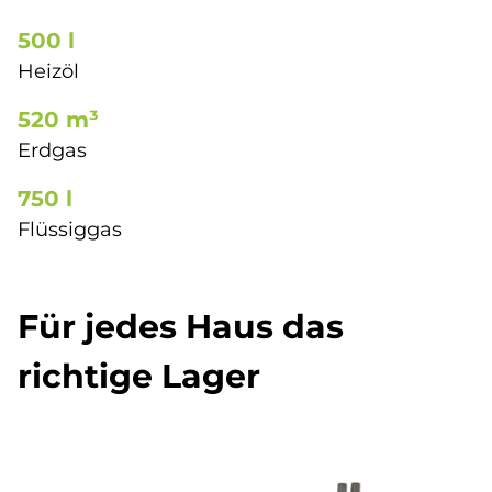
500 l
Heiz­öl
520 m³
Erd­gas
750 l
Flüs­sig­gas
Für je­des Haus das
rich­ti­ge La­ger