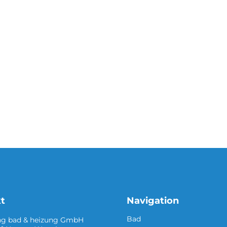
t
Navigation
Bad
ng bad & heizung GmbH